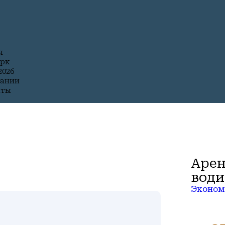
я
арк
026
пании
кты
Арен
води
Эконом