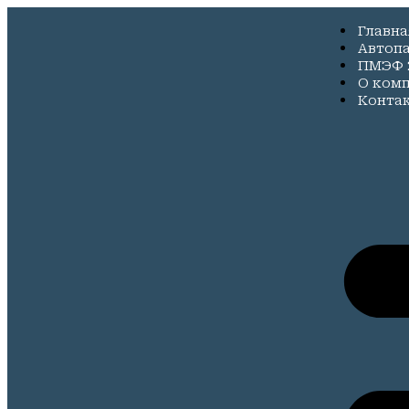
Главна
Автоп
ПМЭФ 
О ком
Конта