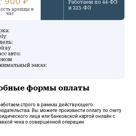
т 900 ₽
Работаем по 44-ФЗ
и 223-ФЗ
ость аренды в
час
рка:
ely
дель:
lray
сс авто:
оном
нимальный заказ:
обные формы оплаты
аботаем строго в рамках действующего
нодательства. Вы можете произвести оплату по счету
ридического лица или банковской картой онлайн с
авкой чека о совершенной операции.