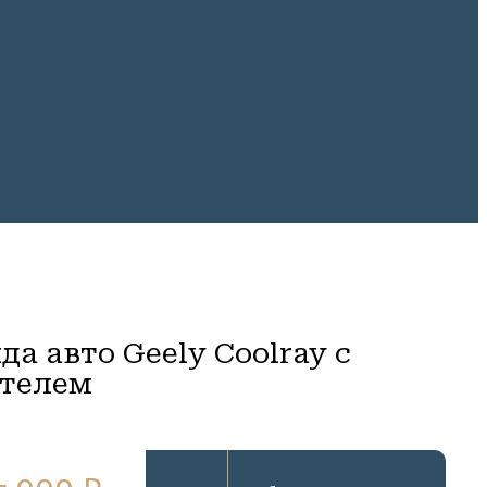
да авто Geely Coolray с
телем