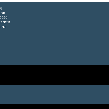
я
арк
2026
пании
кты