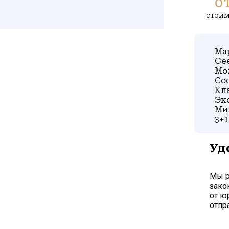
о
стоим
Ма
Ge
Мо
Coo
Кла
Эк
Ми
3+1
Уд
Мы р
зако
от ю
отпр