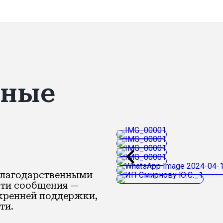
нные
благодарственными
Эти сообщения —
скренней поддержки,
ти.