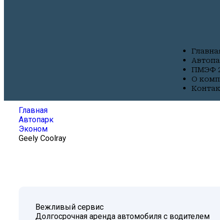
Главна
Автоп
ПМЭФ 2
О ком
Конта
Главная
Автопарк
Эконом
Geely Coolray
Вежливый сервис
Долгосрочная аренда автомобиля с водителем