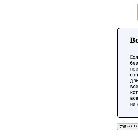
В
Есл
без
пре
соп
дли
вс
кот
все
на 
795 *** *