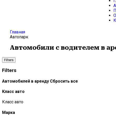
Г
А
П
О
К
Главная
Автопарк
Автомобили с водителем в ар
Filters
Filters
Автомобилей в аренду
Сбросить все
Класс авто
Класс авто
Марка